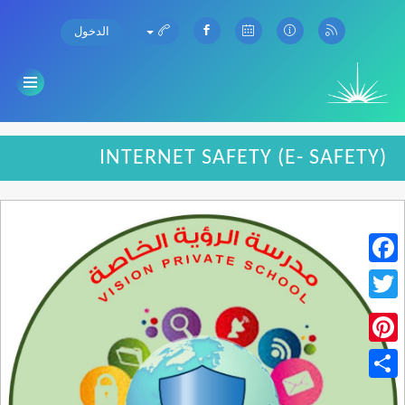
الدخول
INTERNET SAFETY (E- SAFETY)
Facebook
Twitter
Pinterest
Share